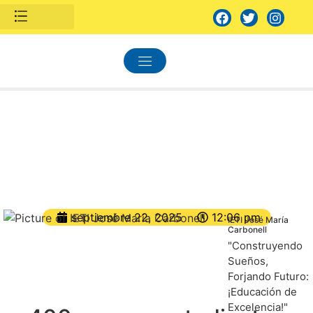
to Humano
ón Escolar
s ICFES
Oferta educativa
septiembre 22, 2025
12:06 pm
IETI José María
Carbonell
"Construyendo
Sueños,
Forjando Futuro:
¡Educación de
Excelencia!"