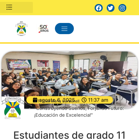
agosto 6, 2025
11:37 am
IETI José María Carbonell
"Construyendo Sueños, Forjando Futuro:
¡Educación de Excelencia!"
Estudiantes de grado 11