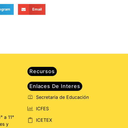
egram
Email
Recursos
Enlaces De Interes
Secretaria de Educación
ICFES
° a 11°
ICETEX
es y