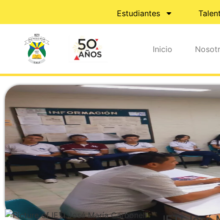
Estudiantes
Talen
Inicio
Nosot
IETI José 