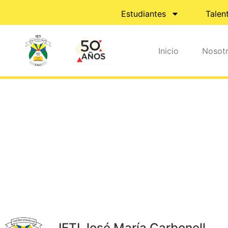
Estudiantes
Talen
Inicio
Nosot
IETI José María Carbonell