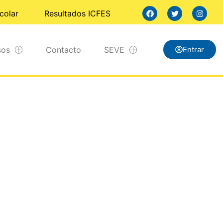
colar
Resultados ICFES
sos
Contacto
SEVE
Entrar